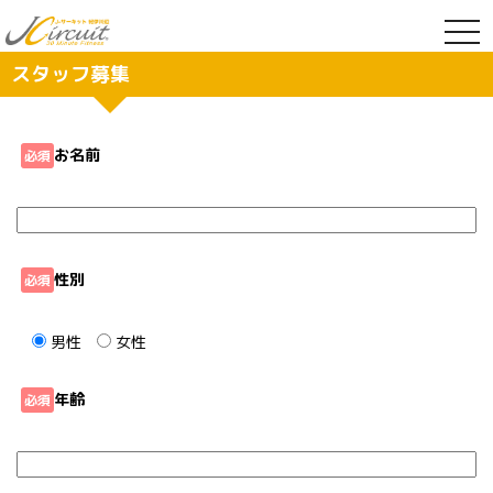
togg
navi
スタッフ募集
お名前
必須
性別
必須
男性
女性
年齢
必須