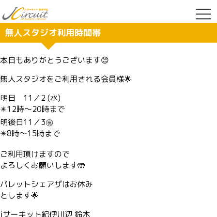
togg
navi
無人スタジオ利用時間帯
本日もありがとうございます😊
無人スタジオをご利用される会員様🌟
明日 11／2 (水)
✴️12時〜20時まで
明後日11／3㊗️
✴️8時〜15時まで
ご利用頂けますので
よろしくお願いします🤲
パレットシェアザはお休み
とします🌟
jサーキット紀伊川辺 鈴木