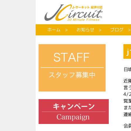
ホーム
お知らせ
ブログ
日
近
言
4
営
ま
連
会