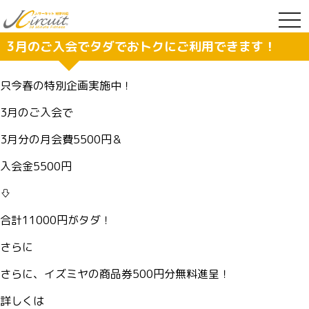
togg
navi
3月のご入会でタダでおトクにご利用できます！
只今春の特別企画実施中！
3月のご入会で
3月分の月会費
5500円＆
入会金
5500円
⇩
合計11000円がタダ！
さらに
さらに、イズミヤの商品券
500円分無料進呈！
詳しくは